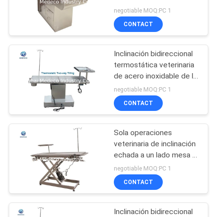
mercados del agua
MAPA
negotiable MOQ:PC 1
CONTACT
DEL
10
SITIO
Luz de la sala de
Inclinación bidireccional
termostática veterinaria
operaciones
PRIVACY
de acero inoxidable de la
mesa de operaciones
POLICY
negotiable MOQ:PC 1
CONTACT
Sola operaciones
11
veterinaria de inclinación
Luz Shadowless de
echada a un lado mesa el
acero inoxidable 304
negotiable MOQ:PC 1
la operación
CONTACT
Inclinación bidireccional