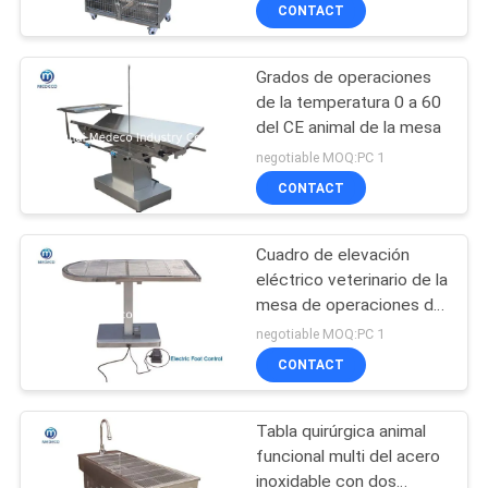
automáticamente
CONTACT
CONTROL
Grados de operaciones
DE
51
de la temperatura 0 a 60
CALIDAD
del CE animal de la mesa
Luz del
negotiable MOQ:PC 1
funcionamiento del
ÉNTRENOS
CONTACT
LED
EN
Cuadro de elevación
CONTACTO
eléctrico veterinario de la
CON
mesa de operaciones del
31
tratamiento de los
negotiable MOQ:PC 1
animales domésticos el
Luz de
CONTACT
NOTICIAS
1200X600X750cm
funcionamiento
Tabla quirúrgica animal
CASOS
quirúrgica
funcional multi del acero
inoxidable con dos