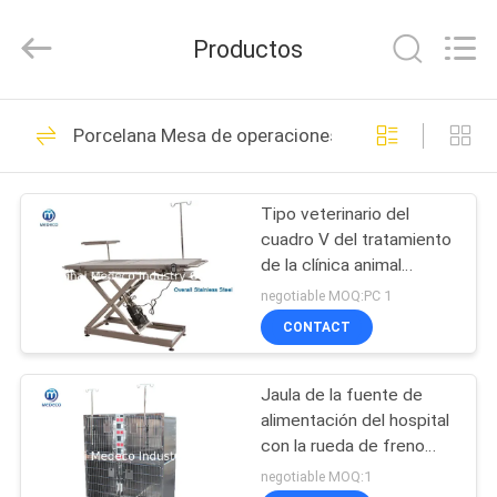
Medeco
Industry
Co.,
Productos
Ltd.
All
Rights
Reserved.
Developed
HOGAR
32
by
Porcelana Mesa de operaciones veterinaria
ECER
Productos de la
PRODUCTOS
hemodialisis
Tipo veterinario del
cuadro V del tratamiento
SOBRE
de la clínica animal
NOSOTROS
termostático
negotiable MOQ:PC 1
CONTACT
26
VIAJE
Nueva luz quirúrgica
Jaula de la fuente de
DE
alimentación del hospital
LA
de la serie LED de V
con la rueda de freno
movida y cerrada
FÁBRICA
negotiable MOQ:1