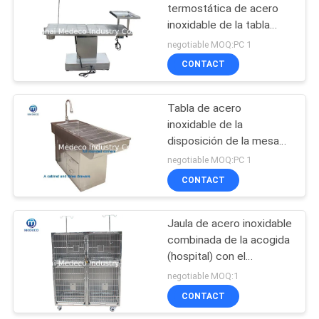
termostática de acero
inoxidable de la tabla
44
quirúrgica veterinaria
negotiable MOQ:PC 1
Lámpara del
CONTACT
examen médico
Tabla de acero
inoxidable de la
disposición de la mesa
de operaciones del
negotiable MOQ:PC 1
veterinario de dos
CONTACT
36
mercados del agua
Mesa de
Jaula de acero inoxidable
combinada de la acogida
operaciones manual
(hospital) con el
desplazamiento único de
negotiable MOQ:1
la puerta diseñado
CONTACT