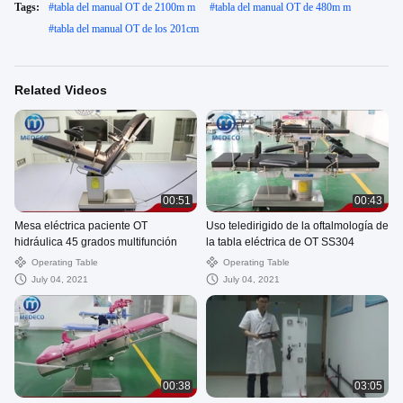
Tags:
#
tabla del manual OT de 2100m m
#
tabla del manual OT de 480m m
#
tabla del manual OT de los 201cm
Related Videos
00:51
00:43
Mesa eléctrica paciente OT
Uso teledirigido de la oftalmología de
hidráulica 45 grados multifunción
la tabla eléctrica de OT SS304
Operating Table
Operating Table
July 04, 2021
July 04, 2021
00:38
03:05