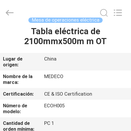
Medeco
Industry
Co.,
Ltd.
All
Mesa de operaciones eléctrica
Rights
Reserved.
Developed
Tabla eléctrica de
HOGAR
by
ECER
2100mmx500m m OT
PRODUCTOS
Lugar de
China
origen:
SOBRE
NOSOTROS
Nombre de la
MEDECO
marca:
Certificación:
CE & ISO Certification
VIAJE
DE
Número de
ECOH005
modelo:
LA
Cantidad de
PC 1
FÁBRICA
orden mínima: