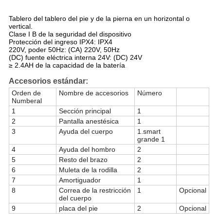
Tablero del tablero del pie y de la pierna en un horizontal o
vertical.
Clase I B de la seguridad del dispositivo
Protección del ingreso IPX4: IPX4
220V, poder 50Hz: (CA) 220V, 50Hz
(DC) fuente eléctrica interna 24V: (DC) 24V
≥ 2.4AH de la capacidad de la batería
Accesorios estándar:
Orden de
Nombre de accesorios
Número
Numberal
1
Sección principal
1
2
Pantalla anestésica
1
3
Ayuda del cuerpo
1.smart
grande 1
4
Ayuda del hombro
2
5
Resto del brazo
2
6
Muleta de la rodilla
2
7
Amortiguador
1
8
Correa de la restricción
1
Opcional
del cuerpo
9
placa del pie
2
Opcional