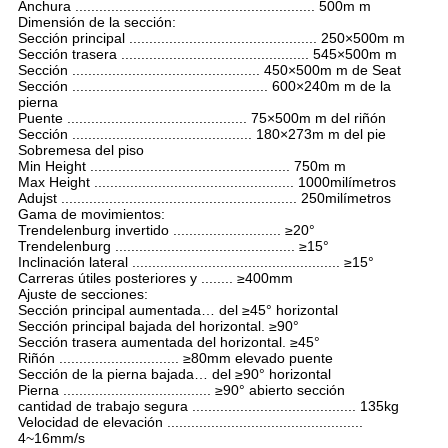
Anchura ............................................................ 500m m
Dimensión de la sección:
Sección principal ............................................... 250×500m m
Sección trasera ............................................... 545×500m m
Sección ............................................... 450×500m m de Seat
Sección ................................................. 600×240m m de la
pierna
Puente ............................................. 75×500m m del riñón
Sección ............................................. 180×273m m del pie
Sobremesa del piso
Min Height .................................................. 750m m
Max Height .................................................. 1000milímetros
Adujst ........................................................... 250milímetros
Gama de movimientos:
Trendelenburg invertido ........................... ≥20°
Trendelenburg ............................................. ≥15°
Inclinación lateral .................................................... ≥15°
Carreras útiles posteriores y ........ ≥400mm
Ajuste de secciones:
Sección principal aumentada… del ≥45° horizontal
Sección principal bajada del horizontal. ≥90°
Sección trasera aumentada del horizontal. ≥45°
Riñón .............................. ≥80mm elevado puente
Sección de la pierna bajada… del ≥90° horizontal
Pierna ..................................... ≥90° abierto sección
cantidad de trabajo segura ......................................... 135kg
Velocidad de elevación .................................................
4~16mm/s