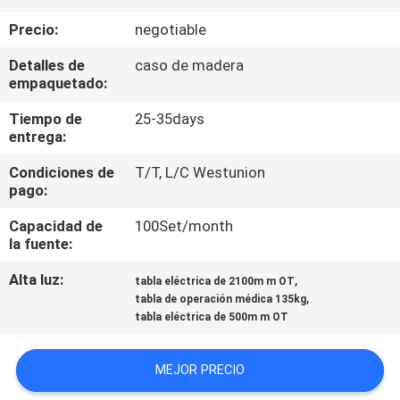
Precio:
negotiable
CONTROL
Detalles de
caso de madera
DE
empaquetado:
CALIDAD
Tiempo de
25-35days
entrega:
ÉNTRENOS
Condiciones de
T/T, L/C Westunion
EN
pago:
CONTACTO
Capacidad de
100Set/month
la fuente:
CON
Alta luz:
,
tabla eléctrica de 2100m m OT
,
tabla de operación médica 135kg
NOTICIAS
tabla eléctrica de 500m m OT
CASOS
MEJOR PRECIO