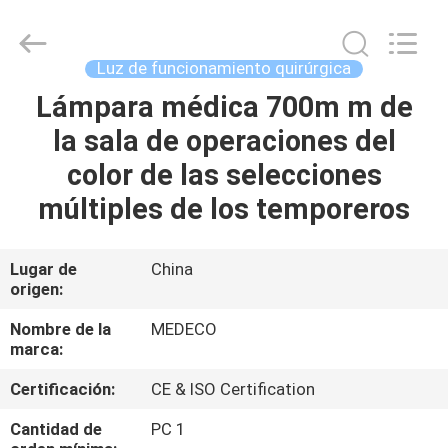
Industry
Co.,
Ltd.
All
Rights
Luz de funcionamiento quirúrgica
Reserved.
Developed
Lámpara médica 700m m de
HOGAR
by
ECER
la sala de operaciones del
PRODUCTOS
color de las selecciones
múltiples de los temporeros
SOBRE
NOSOTROS
Lugar de
China
origen:
VIAJE
Nombre de la
MEDECO
marca:
DE
Certificación:
CE & ISO Certification
LA
FÁBRICA
Cantidad de
PC 1