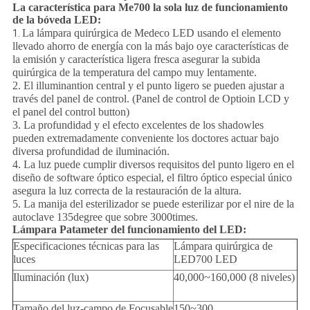
La característica para Me700 la sola luz de funcionamiento
de la bóveda LED:
La lámpara quirúrgica de Medeco LED usando el elemento
1.
llevado ahorro de energía con la más bajo oye características de
la emisión y característica ligera fresca asegurar la subida
quirúrgica de la temperatura del campo muy lentamente.
2. El illuminantion central y el punto ligero se pueden ajustar a
través del panel de control. (Panel de control de Optioin LCD y
el panel del control button)
3. La profundidad y el efecto excelentes de los shadowles
pueden extremadamente conveniente los doctores actuar bajo
diversa profundidad de iluminación.
4. La luz puede cumplir diversos requisitos del punto ligero en el
diseño de software óptico especial, el filtro óptico especial único
asegura la luz correcta de la restauración de la altura.
5. La manija del esterilizador se puede esterilizar por el nire de la
autoclave 135degree que sobre 3000times.
Lámpara Patameter del funcionamiento del LED:
Especificaciones técnicas para las
Lámpara quirúrgica de
luces
LED700 LED
Iluminación (lux)
40,000~160,000 (8 niveles)
Tamaño del luz-campo de Focusable
150~300