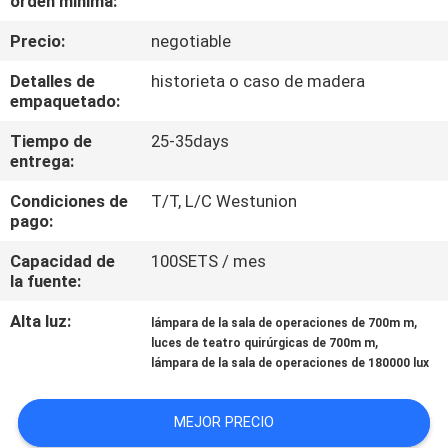
orden mínima:
Precio:
negotiable
CONTROL
DE
Detalles de
historieta o caso de madera
empaquetado:
CALIDAD
Tiempo de
25-35days
entrega:
ÉNTRENOS
Condiciones de
T/T, L/C Westunion
EN
pago:
CONTACTO
Capacidad de
100SETS / mes
CON
la fuente:
Alta luz:
,
lámpara de la sala de operaciones de 700m m
NOTICIAS
,
luces de teatro quirúrgicas de 700m m
lámpara de la sala de operaciones de 180000 lux
CASOS
MEJOR PRECIO