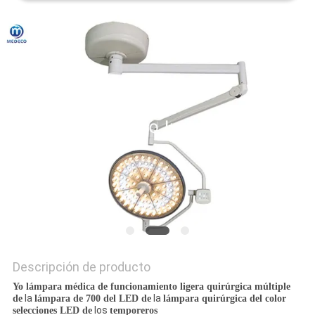
MAPA
DEL
SITIO
PRIVACY
POLICY
Descripción de producto
Yo lámpara médica de funcionamiento ligera quirúrgica múltiple
la
la
de
lámpara de 700 del LED de
lámpara quirúrgica del color
los
selecciones LED de
temporeros