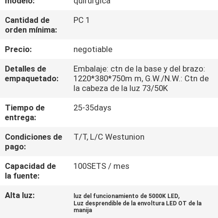
modelo:
quirúrgica
Cantidad de
PC 1
CONTROL
orden mínima:
DE
Precio:
negotiable
CALIDAD
Detalles de
Embalaje: ctn de la base y del brazo:
empaquetado:
1220*380*750m m, G.W./N.W.: Ctn de
ÉNTRENOS
la cabeza de la luz 73/50K
EN
Tiempo de
25-35days
entrega:
CONTACTO
CON
Condiciones de
T/T, L/C Westunion
pago:
NOTICIAS
Capacidad de
100SETS / mes
la fuente:
Alta luz:
,
CASOS
luz del funcionamiento de 5000K LED
Luz desprendible de la envoltura LED OT de la
manija