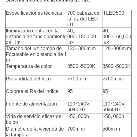
Especificaciones técnicas
700 cabeza de
II LED500
la luz del LED
OT
Iluminación central en la
40,
40,
distancia de funcionamiento
000~180,000
000~160,000
del 1m
lux
lux
Tamaño del luz-campo de
120~300m m
120~300m m
Focusable en distancia de 1
m
Temperatura de color
3500~5000K
3500~5000K
Profundidad del foco
>700m m
>700m m
Coloree el Ra del índice
95
95
Fuente de alimentación
110~240V
110~240V
50/60Hz
50/60Hz
Vida de servicio eficaz del
>50, 000h
>50, 000h
bulbo
Diámetro de la vivienda de
700m m
500m m
la lámpara