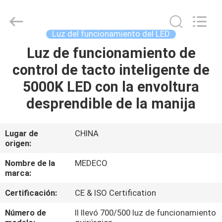
Medeco
Industry
Co.,
Ltd.
All
Luz del funcionamiento del LED
Rights
Reserved.
Developed
Luz de funcionamiento de
HOGAR
by
ECER
control de tacto inteligente de
PRODUCTOS
5000K LED con la envoltura
desprendible de la manija
SOBRE
NOSOTROS
Lugar de
CHINA
origen:
VIAJE
Nombre de la
MEDECO
marca:
DE
Certificación:
CE & ISO Certification
LA
FÁBRICA
Número de
II llevó 700/500 luz de funcionamiento