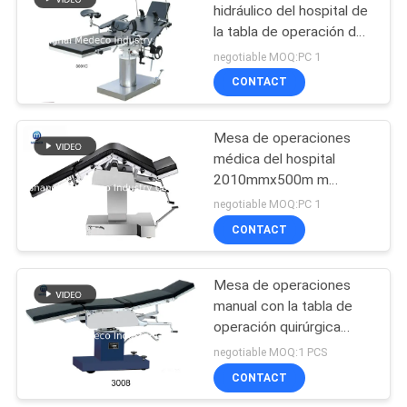
hidráulico del hospital de
la tabla de operación de
44
2100mmx480m m
negotiable MOQ:PC 1
Lámpara del
CONTACT
examen médico
Mesa de operaciones
médica del hospital
2010mmx500m m
multifuncionales
negotiable MOQ:PC 1
CONTACT
36
Mesa de
Mesa de operaciones
manual con la tabla de
operaciones manual
operación quirúrgica
hidráulica de la función
negotiable MOQ:1 PCS
de elevación
CONTACT