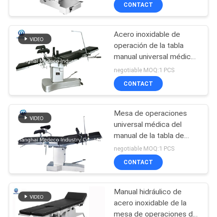
CONTACT
CONTROL
Acero inoxidable de
DE
51
operación de la tabla
CALIDAD
manual universal médica
Luz del
de la tabla OT con CE
negotiable MOQ:1 PCS
funcionamiento del
ÉNTRENOS
CONTACT
LED
EN
Mesa de operaciones
CONTACTO
universal médica del
CON
manual de la tabla de
31
operación con la pieza
negotiable MOQ:1 PCS
principal de la pierna
Luz de
CONTACT
NOTICIAS
funcionamiento
Manual hidráulico de
CASOS
quirúrgica
acero inoxidable de la
mesa de operaciones del