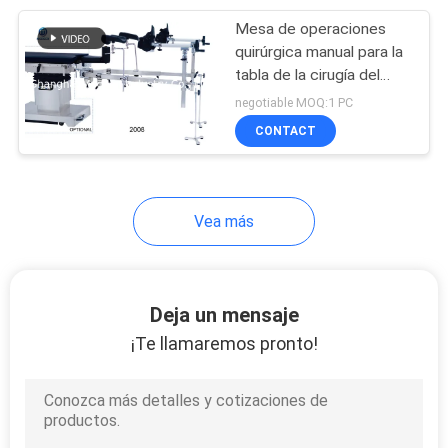
Mesa de operaciones
30
quirúrgica manual para la
Mesa de
tabla de la cirugía del
teatro de operación
negotiable MOQ:1 PC
operaciones
CONTACT
eléctrica
Vea más
15
Tabla de la entrega
Deja un mensaje
obstétrica
¡Te llamaremos pronto!