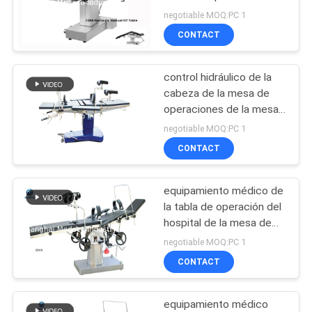
manual de los 201cm
MAPA
negotiable MOQ:PC 1
que actúa la tabla
CONTACT
DEL
quirúrgica
10
SITIO
Luz de la sala de
control hidráulico de la
cabeza de la mesa de
operaciones
PRIVACY
operaciones de la mesa
de operaciones del
POLICY
negotiable MOQ:PC 1
manual de 1045m m
CONTACT
equipamiento médico de
11
la tabla de operación del
Luz Shadowless de
hospital de la mesa de
operaciones del manual
negotiable MOQ:PC 1
la operación
de 2100mmx480m m
CONTACT
equipamiento médico