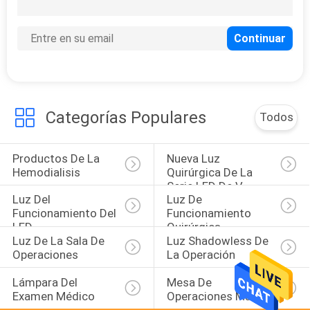
20
Colgante médico
Categorías Populares
Todos
Productos De La 
Nueva Luz 
19
Hemodialisis
Quirúrgica De La 
Serie LED De V
Incubadora infantil
Luz Del 
Luz De 
Funcionamiento Del 
Funcionamiento 
LED
Quirúrgica
Luz De La Sala De 
Luz Shadowless De 
Operaciones
La Operación
Lámpara Del 
Mesa De 
Examen Médico
Operaciones Manual
44