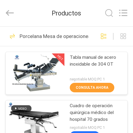
Medeco
Industry
Co.,
Productos
Ltd.
All
Rights
Reserved.
HOGAR
Developed
32
by
Porcelana Mesa de operaciones manual
ECER
Productos de la
PRODUCTOS
hemodialisis
HOT
Tabla manual de acero
inoxidable de 304 OT
SOBRE
NOSOTROS
negotiable MOQ:PC 1
CONSULTA AHORA
26
VIAJE
Nueva luz quirúrgica
Cuadro de operación
DE
quirúrgica médico del
LA
de la serie LED de V
hospital 70 grados
FÁBRICA
negotiable MOQ:PC 1