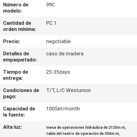
Número de
99C
modelo:
CONTROL
Cantidad de
PC 1
DE
orden mínima:
CALIDAD
Precio:
negotiable
ÉNTRENOS
Detalles de
caso de madera
empaquetado:
EN
Tiempo de
25-35days
CONTACTO
entrega:
CON
Condiciones de
T/T, L/C Westunion
pago:
NOTICIAS
Capacidad de
100Set/month
la fuente:
CASOS
Alta luz:
,
mesa de operaciones hidráulica de 2125m m
,
tabla del teatro de operación de 550m m