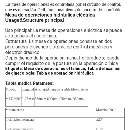
La mesa de operaciones es controlada por el circuito de control,
que es operación fácil, funcionamiento de poco ruido, confiable.
Mesa de operaciones hidráulica eléctrica
Usage&Structure principal
Uso principal: La mesa de operaciones eléctrica se puede
actuar para el uso clínico.
Estructura: La mesa de operaciones consiste en dos
porciones incluyendo sistema de control mecánico y
electrohidráulico.
Dependiendo de la operación manual, el producto puede
cumplir el requisito de la postura en la operación clínica.
Etiqueta: Mesa de operaciones oftálmica; Tabla del examen
de ginecología; Tabla de operación hidráulica
Tabla médica Patameter:
Modelo
Longitud
Anchura
Altura de la tabla
Movimiento
MEDS99C
2125m m
550m m
600mm~950m m
≥350mm
Movimientos
Modelo: 99C
Inclinación delantera
≥20º
Inclinación posterior
≥15º