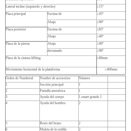
Lateral incline (izquierdo y derecho)
≥15º
Placa principal
Encima de
≥45º
Abajo
≥90º
Placa posterior
Encima de
≥85º
Abajo
≥40º
Placa de la pierna
Abajo
≥90º
derramado
≥90º
Placa de la cintura liffting
≥80mm
Movimiento horizontal de la plataforma
≥400mm
Orden de Numberal
Nombre de accesorios
Número
1
Sección principal
1
2
Pantalla anestésica
1
3
Ayuda del cuerpo
1.smart grande 1
4
Ayuda del hombro
2
5
Resto del brazo
2
6
Muleta de la rodilla
2