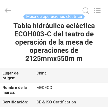
Industry
Co.,
Ltd.
All
Rights
Mesa de operaciones eléctrica
Reserved.
Developed
by
Tabla hidráulica ecléctica
HOGAR
ECER
ECOH003-C del teatro de
PRODUCTOS
operación de la mesa de
operaciones de
SOBRE
2125mmx550m m
NOSOTROS
Lugar de
China
origen:
VIAJE
DE
Nombre de la
MEDECO
marca:
LA
Certificación:
CE & ISO Certification
FÁBRICA