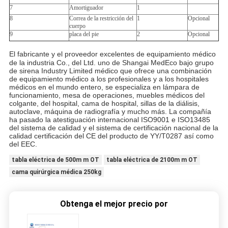
7
Amortiguador
1
8
Correa de la restricción del
1
Opcional
cuerpo
9
placa del pie
2
Opcional
El fabricante y el proveedor excelentes de equipamiento médico
de la industria Co., del Ltd. uno de Shangai MedEco bajo grupo
de sirena Industry Limited médico que ofrece una combinación
de equipamiento médico a los profesionales y a los hospitales
médicos en el mundo entero, se especializa en lámpara de
funcionamiento, mesa de operaciones, muebles médicos del
colgante, del hospital, cama de hospital, sillas de la diálisis,
autoclave, máquina de radiografía y mucho más. La compañía
ha pasado la atestiguación internacional ISO9001 e ISO13485
del sistema de calidad y el sistema de certificación nacional de la
calidad certificación del CE del producto de YY/T0287 así como
del EEC.
tabla eléctrica de 500m m OT
tabla eléctrica de 2100m m OT
cama quirúrgica médica 250kg
Obtenga el mejor precio por