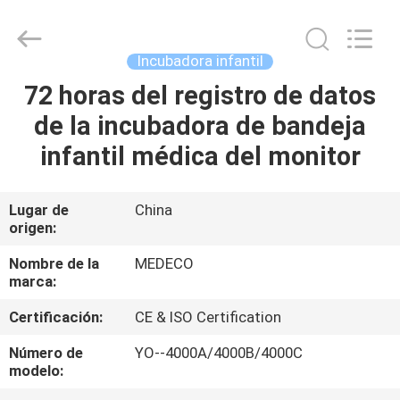
Medeco
Industry
Co.,
Ltd.
All
Incubadora infantil
Rights
Reserved.
Developed
72 horas del registro de datos
HOGAR
by
ECER
de la incubadora de bandeja
PRODUCTOS
infantil médica del monitor
SOBRE
Lugar de
China
origen:
NOSOTROS
Nombre de la
MEDECO
marca:
VIAJE
Certificación:
CE & ISO Certification
DE
LA
Número de
YO--4000A/4000B/4000C
modelo:
FÁBRICA