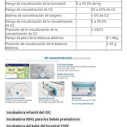
Rango de visualización de la humedad
0 a 99,9% de Hg
Rango de concentración de O2
-
20 a 60% de O2
Alarma de concentración de oxígeno
-
± 5% de O2
Rango de visualización de la concentración
-
0 a 99,9%
de O2
Precisión de la visualización de la
-
± 2%O2
concentración de O2
Rango de peso de la balanza eléctrica
-
0.1-8Kg
Precisión de visualización de la balanza
-
± 50 g
eléctrica
Incubadora infantil del ISO
incubadora 50Hz para los bebés prematuros
incubadora del bebé del hospital 220V