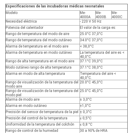
Especificaciones de las incubadoras médicas neonatales
Modelo
Me-
Me-
Me-
4000A
4000B
4000C
Necesidad eléctrica
- 220 V 50 Hz
Potencia del calentador
El valor de la carga es:
Rango de temperatura del modo de aire
25.0°C 37,0°C
Rango de temperatura del modo cutáneo
34.0°C 37,0°C
Alarma de temperatura en el modo aire
< 38,0°C
Alarma de temperatura en modo cutáneo
La temperatura del aire es <
40,0°C.
Rango de alta temperatura en el modo aire
37.1°C 39,0°C
Modo cutáneo rango de alta temperatura
37.1°C 38,0°C
Alarma en modo de alta temperatura
Temperatura del aire <
40,0°C.
Rango de visualización de la temperatura del
20.0°C 45,0°C
modo aire
Rango de visualización de la temperatura del
25.0°C 45,0°C
modo piel
Alarma de modo aire
± 3,0°C
Alarma en modo cutáneo
±1,0°C
Precisión del sensor de temperatura de la piel
± 0,3°C
Precisión del control de la temperatura
≤ 0,5°C
Uniformidad de la temperatura del colchón
≤ 0,8 °C
Rango de control de la humedad
30 a 90% de HRA