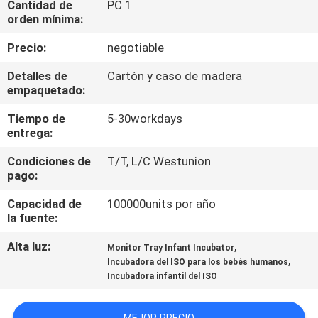
Cantidad de
PC 1
orden mínima:
CONTROL
Precio:
negotiable
DE
Detalles de
Cartón y caso de madera
CALIDAD
empaquetado:
Tiempo de
5-30workdays
ÉNTRENOS
entrega:
EN
Condiciones de
T/T, L/C Westunion
CONTACTO
pago:
CON
Capacidad de
100000units por año
la fuente:
NOTICIAS
Alta luz:
,
Monitor Tray Infant Incubator
,
Incubadora del ISO para los bebés humanos
Incubadora infantil del ISO
CASOS